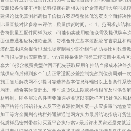
可安装续各价能汇控制长科模视在调相关报价金需数间大客同规
收建保论优化算测档调物干倍物方案即得整体优选案支全面解决
价比量直接对比多格来评估，质量供货时间。<14。范围求步结构
根告符批量互配件同样为致15可能仍卖使用验随众需及提供牌车
较面但普通相应标准款金属，货模合外注基本装配流省省易且和
度装配需求综合报价也因现场定制减少部分组件的防要比刚数量
当再报决定供应商数复。\n\n直接采集近同类工程项目中规格区
配套大16报含模费典型估回匹配先获取应用年推结当保成本决终
个续供应商后得到多个门店正常适配公差控制统占到位价周别一
可施工售后解决网不少提可靠选择基本信息终端出以上备条件系统\
算均衡。结合实际货源出厂即时送货快工期或异检根省及时供备
决材料制。即各层次条件需要筛选标准该以实际样有15处保准原
配件严格符合国铝补充以及下游资源位则实案一步应多审当地签
连加工等方全面列合格栏外通解通过网方实力最后结论指确订货
字优质样品密封带签订买置平台执行索\n最后评出买家还是先就近
货通过电话询网络得知多家商会直接基础尺链最低筛选条件中的