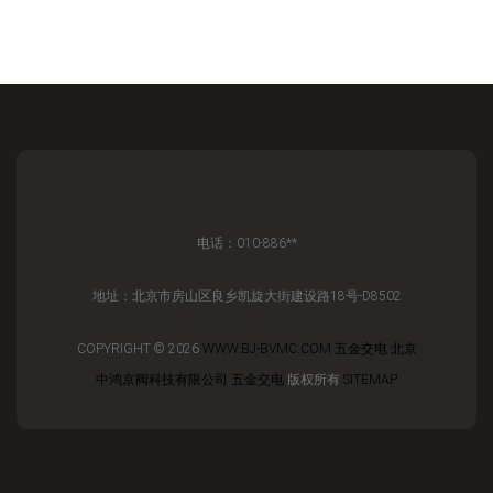
电话：010-886**
地址：北京市房山区良乡凯旋大街建设路18号-D8502
COPYRIGHT © 2026
WWW.BJ-BVMC.COM
五金交电
北京
中鸿京阀科技有限公司
五金交电
版权所有
SITEMAP