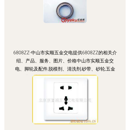
6808ZZ-中山市实顺五金交电提供6808ZZ的相关介
绍、产品、服务、图片、价格中山市实顺五金交
电、脚轮及配件;脱模剂、清洗剂;砂带、砂轮;五金
工具;磨具磨料;机械设备;轴承;钢球;LED照明灯;劳保
用品;宝剑牌高级万能胶;香港蓝鲸脱模剂;银晶脱模
剂;SBS环保万能胶