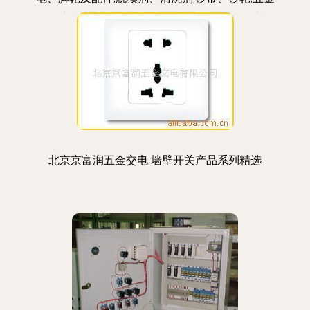
工具;磨具磨料;机械设备;轴承;钢球;LED照明灯;劳保
用品;宝剑牌高级万能胶;香港蓝鲸脱模剂;银晶脱模
剂;SBS环保万能胶
北京京富润五金交电 墙壁开关产品系列精选