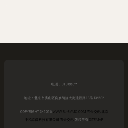
电话：010-886**
地址：北京市房山区良乡凯旋大街建设路18号-D8502
COPYRIGHT © 2026
WWW.BJ-BVMC.COM
五金交电
北京
中鸿京阀科技有限公司
五金交电
版权所有
SITEMAP